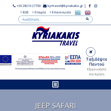
|
+30 28210 27700
kyrtravel@kyriakakis.gr
B2B
Εταιρία
Επικοινωνία
Ταξιδέψτε
Παντού
Εξερευνήστε
την Κρήτη
JEEP SAFARI