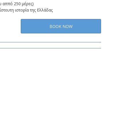
ω αππό 250 μέρες)
ίστευτη ιστορία της Ελλάδας
BOOK NOW