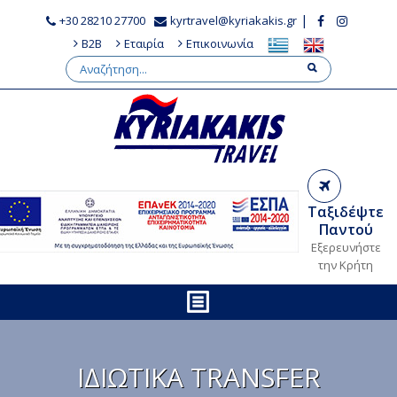
|
+30 28210 27700
kyrtravel@kyriakakis.gr
B2B
Εταιρία
Επικοινωνία
Ταξιδέψτε
Παντού
Εξερευνήστε
την Κρήτη
ΙΔΙΩΤΙΚΑ TRANSFER