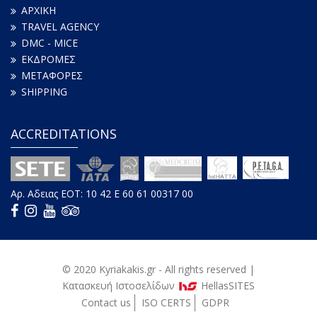
ΑΡΧΙΚΗ
TRAVEL AGENCY
DMC - MICE
ΕΚΔΡΟΜΕΣ
ΜΕΤΑΦΟΡΕΣ
SHIPPING
ACCREDITATIONS
Αρ. Aδειας ΕΟΤ: 10 42 E 60 61 00317 00
© 2020
Kyriakakis
.gr - All rights reserved |
Κατασκευή Iστοσελίδων
HellasSITES
Contact us
ISO CERTS
GDPR